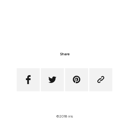
Share




©2018 iris