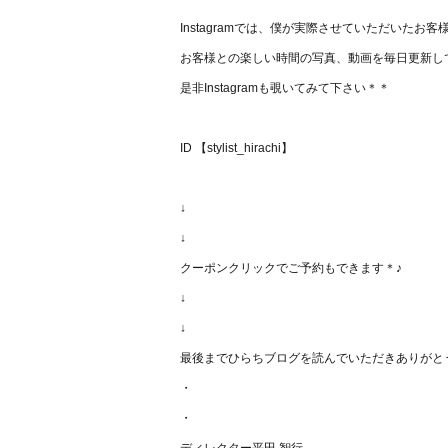
Instagramでは、僕が実際させていただいたお
お客様との楽しい時間の写真、動画を毎日更新し
是非Instagramも覗いてみて下さい＊＊
ID 【stylist_hirachi】
↓
↓
クーポンクリックでご予約もできます＊♪
↓
↓
最後までひらちブログを読んでいただきありがと
・
・
ディレクター平田 智行