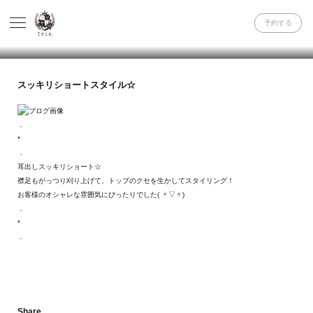
予約する
スッキリショートスタイル☆
．
*
．
耳出しスッキリショート☆
襟足もがっつり刈り上げて、トップのクセを生かしてスタイリング！
お客様のオシャレな雰囲気にぴったりでした( 〃▽〃)
．
*
．
Share