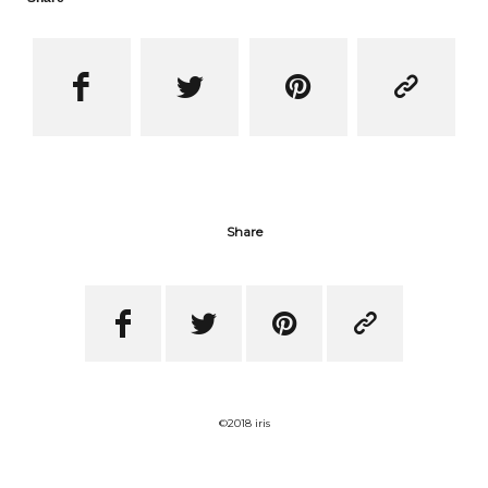




Share




©2018 iris