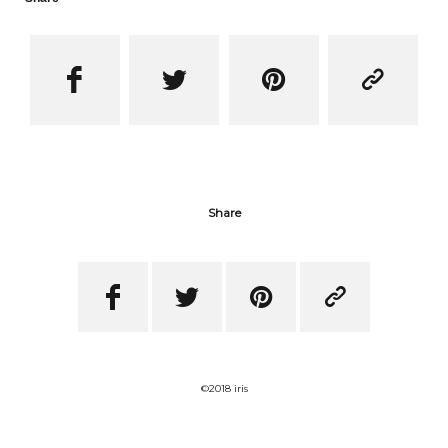




Share




©2018 iris