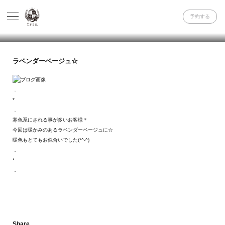
予約する
ラベンダーベージュ☆
．
*
．
寒色系にされる事が多いお客様＊
今回は暖かみのあるラベンダーベージュに☆
暖色もとてもお似合いでした(*^-^)
．
*
．
Share