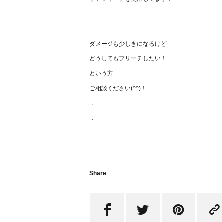
ダメージも少しきになるけど
どうしてもブリーチしたい！
という方
ご相談ください(^^)！
．
．
Share



