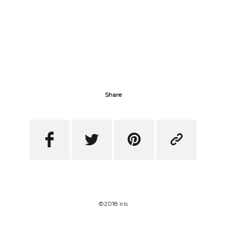
Share




©2018 iris