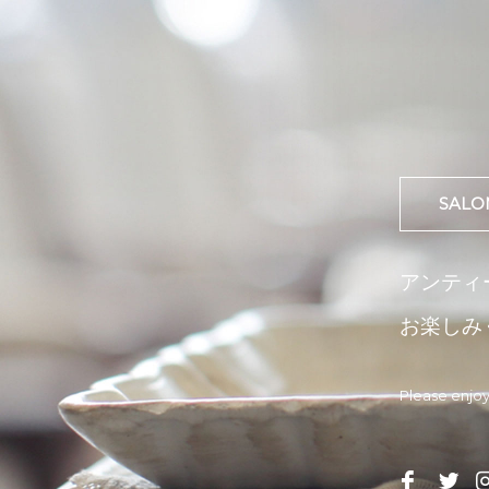
SALO
アンティ
お楽しみ
Please enjoy

