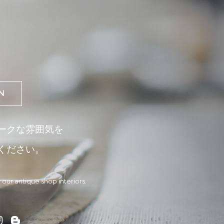
N
ークな雰囲気を
ください。
 our antique shop interiors.

