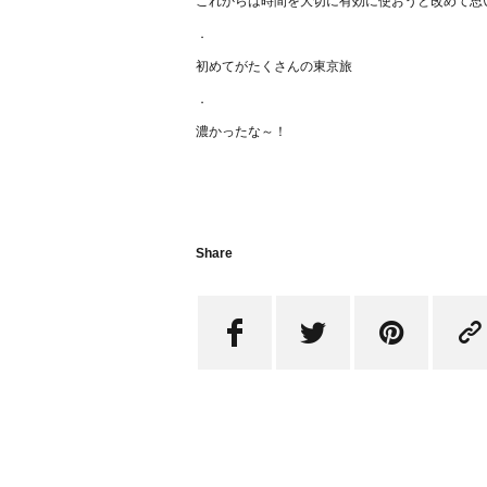
これからは時間を大切に有効に使おうと改めて思い
．
初めてがたくさんの東京旅
．
濃かったな～！
Share



