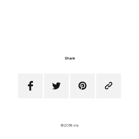
Share




©2018 iris