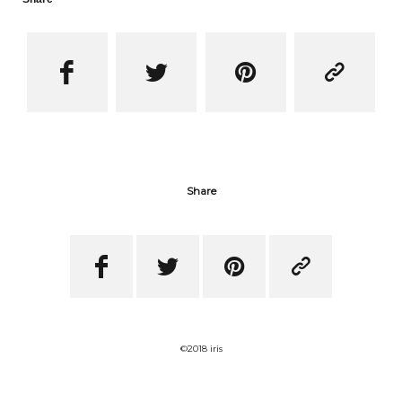




Share




©2018 iris