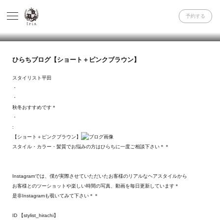
予約する
ひらちブログ【ショート＋ピンクブラウン】
スタイリスト平田
・
・
秋冬おすすめです＊
・
:
【ショート＋ピンクブラウン】
スタイル・カラー・髪質でお悩みの方はひらちに一度ご相談下さい＊＊
Instagramでは、僕が実際させていただいたお客様のリアルなヘアスタイルから
お客様とのツーショットや楽しい時間の写真、動画を毎日更新しています＊
是非Instagramも覗いてみて下さい＊＊
ID 【stylist_hirachi】