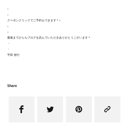
↓
↓
クーポンクリックでご予約もできます＊♪
↓
↓
最後までひらちブログを読んでいただきありがとうございます＊
・
・
平田 智行
Share



