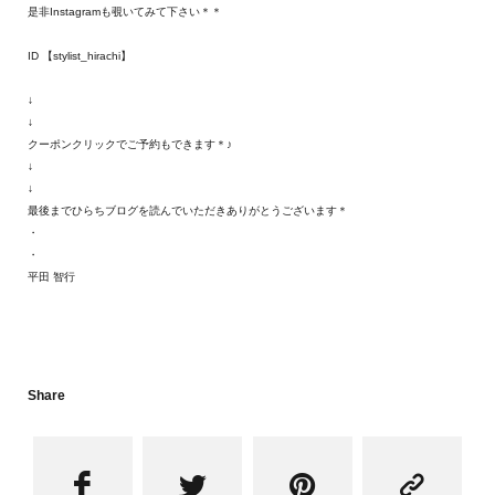
是非Instagramも覗いてみて下さい＊＊
ID 【stylist_hirachi】
↓
↓
クーポンクリックでご予約もできます＊♪
↓
↓
最後までひらちブログを読んでいただきありがとうございます＊
・
・
平田 智行
Share



