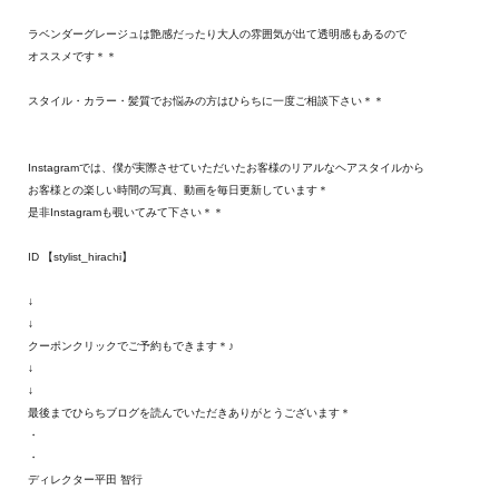
ラベンダーグレージュは艶感だったり大人の雰囲気が出て透明感もあるので
オススメです＊＊
スタイル・カラー・髪質でお悩みの方はひらちに一度ご相談下さい＊＊
Instagramでは、僕が実際させていただいたお客様のリアルなヘアスタイルから
お客様との楽しい時間の写真、動画を毎日更新しています＊
是非Instagramも覗いてみて下さい＊＊
ID 【stylist_hirachi】
↓
↓
クーポンクリックでご予約もできます＊♪
↓
↓
最後までひらちブログを読んでいただきありがとうございます＊
・
・
ディレクター平田 智行