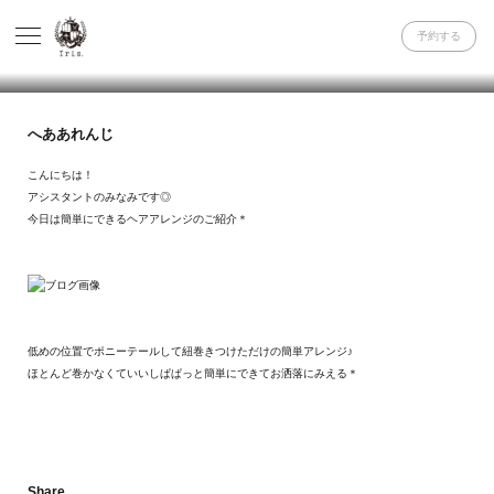
予約する
へああれんじ
こんにちは！
アシスタントのみなみです◎
今日は簡単にできるヘアアレンジのご紹介＊
低めの位置でポニーテールして紐巻きつけただけの簡単アレンジ♪
ほとんど巻かなくていいしぱぱっと簡単にできてお洒落にみえる＊
Share