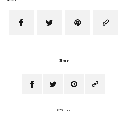




Share




©2018 iris