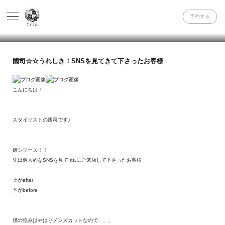
予約する
國司☆☆うれしき！SNSを見てきて下さったお客様
こんにちは！
スタイリストの國司です♪
嬉シリーズ！！
先日個人的なSNSを見てIris.にご来店して下さったお客様
上がafter
下がbefore
僕の強みはやはりメンズカットなので、、。