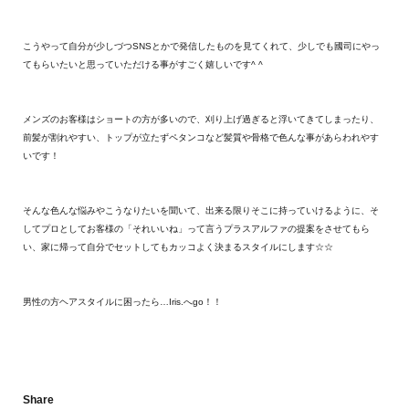
こうやって自分が少しづつSNSとかで発信したものを見てくれて、少しでも國司にやっ
てもらいたいと思っていただける事がすごく嬉しいです^ ^
メンズのお客様はショートの方が多いので、刈り上げ過ぎると浮いてきてしまったり、
前髪が割れやすい、トップが立たずペタンコなど髪質や骨格で色んな事があらわれやす
いです！
そんな色んな悩みやこうなりたいを聞いて、出来る限りそこに持っていけるように、そ
してプロとしてお客様の「それいいね」って言うプラスアルファの提案をさせてもら
い、家に帰って自分でセットしてもカッコよく決まるスタイルにします☆☆
男性の方ヘアスタイルに困ったら…Iris.へgo！！
Share