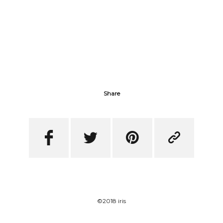
Share




©2018 iris