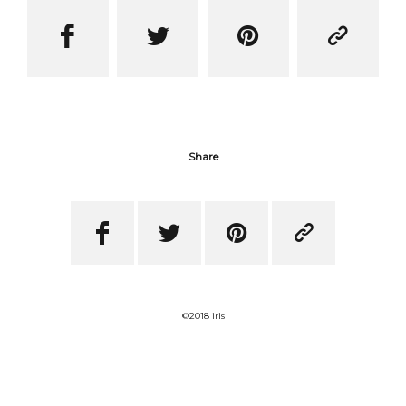




Share




©2018 iris