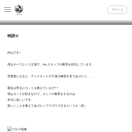
予約する
特訓☆
内山です♪
僕はチーフという立場で、Iris.スタッフの教育を担当しています。
営業後になると、アシスタントの子達の練習を見てあげたり、、、
最近は寄玉にカットを教えています^ ^
僕はカットが好きなので、カットの教育をするのは
本当に楽しいです。
新しいことを教えてあげたくてウズウズするというか（笑）