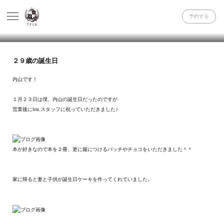
予約する
２９歳の誕生日
内山です！
１月２３日は僕、内山の誕生日だったのですが
営業後にIris.スタッフに祝っていただきました♪
本が好きなので本を２冊、更に服につけるバッチやチョコをいただきました＾＾
家に帰ると妻と子供が誕生日ケーキを作ってくれていました。