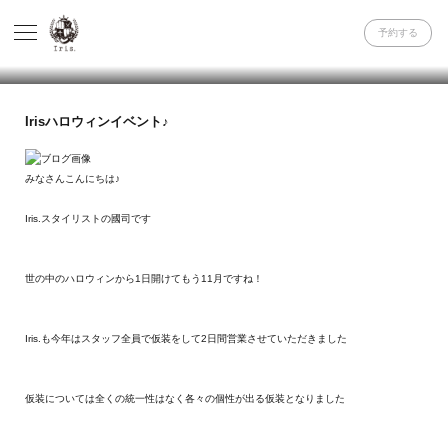
予約する
Irisハロウィンイベント♪
みなさんこんにちは♪
Iris.スタイリストの國司です
世の中のハロウィンから1日開けてもう11月ですね！
Iris.も今年はスタッフ全員で仮装をして2日間営業させていただきました
仮装については全くの統一性はなく各々の個性が出る仮装となりました