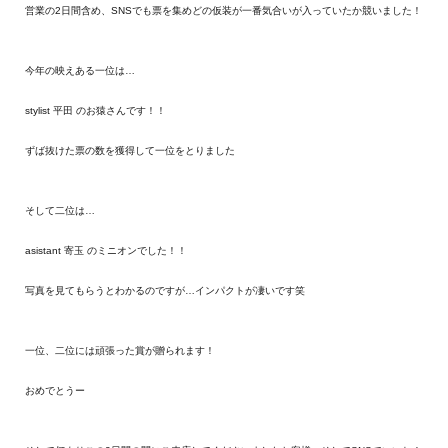
営業の2日間含め、SNSでも票を集めどの仮装が一番気合いが入っていたか競いました！
今年の映えある一位は…
stylist 平田 のお猿さんです！！
ずば抜けた票の数を獲得して一位をとりました
そして二位は…
asistant 寄玉 のミニオンでした！！
写真を見てもらうとわかるのですが…インパクトが凄いです笑
一位、二位には頑張った賞が贈られます！
おめでとうー