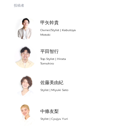
投稿者
甲矢幹貴
Owner/Stylist | Kabutoya
Motoki
平田智行
Top Stylist | Hirata
Tomohiro
佐藤美由紀
Stylist | Miyuki Sato
中條友梨
Stylist | Cyujyu Yuri