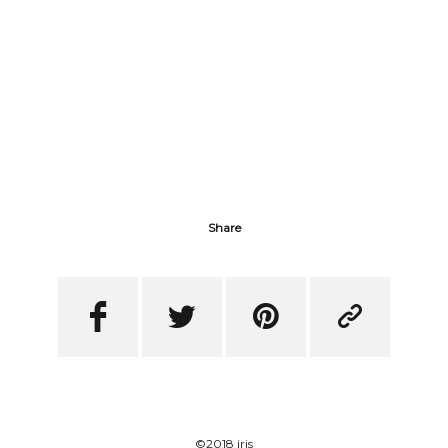
Share




©2018 iris