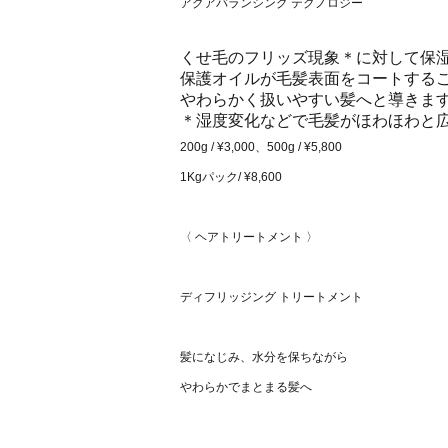
アクアバランシング テクノロジー
くせ毛のフリッズ現象
＊
に対して保
保護オイルが毛髪表面をコートする
やわらかく扱いやすい髪へと導きま
＊湿度変化などで毛髪がほわほわと
200g / ¥3,000、500g / ¥5,800
1Kgパック/ ¥8,600
〈 ヘアトリートメント 〉
ディフリッジング トリートメント
髪になじみ、水分を保ちながら
やわらかでまとまる髪へ