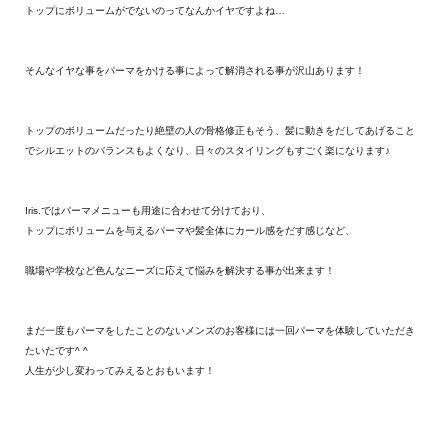
トップにボリュームがでないのってなんかイヤですよね…
そんなイヤな事をパーマをかける事によって解消される事が沢山あります！
トップのボリュームだったり絶壁の人の骨格修正もそう、髪に動きをだしてあげること
でシルエットのバランスもよくなり、日々のスタイリングもすごく楽になります♪
Iris.ではパーマメニューも用途に合わせて分けており、
トップにボリュームを与えるパーマや髪全体にカール感をだす感じなど、
職場や学校など色んなニーズに応えて悩みを解決する事が出来ます！
まだ一度もパーマをしたことのないメンズのお客様には一回パーマを体験していただき
たいたです^ ^
人生が少し変わってみえるとおもいます！