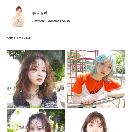
寄玉春香
Assistant | Yoritama Haruka
OTHER MEDIUM