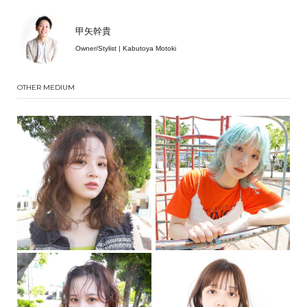
甲矢幹貴
Owner/Stylist | Kabutoya Motoki
OTHER MEDIUM