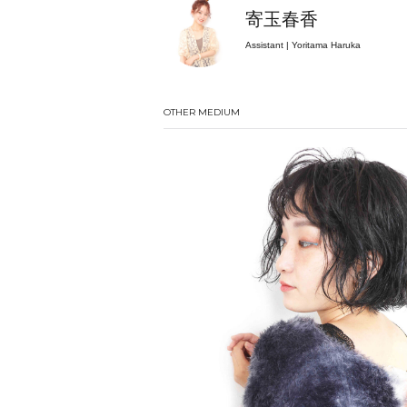
寄玉春香
Assistant | Yoritama Haruka
OTHER MEDIUM