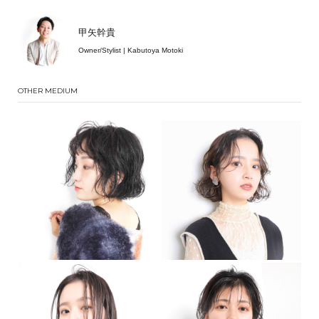
甲矢幹貴
Owner/Stylist | Kabutoya Motoki
OTHER MEDIUM