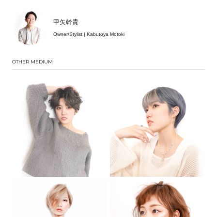
甲矢幹貴
Owner/Stylist | Kabutoya Motoki
OTHER MEDIUM