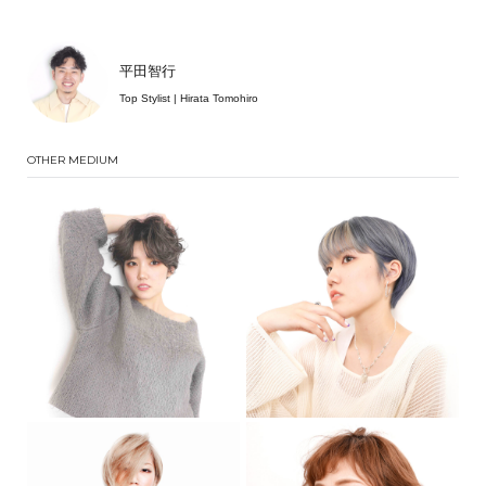
平田智行
Top Stylist | Hirata Tomohiro
OTHER MEDIUM