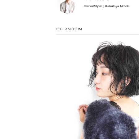
Owner/Stylist | Kabutoya Motoki
OTHER MEDIUM