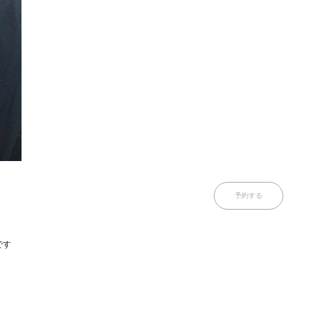
予約する
です