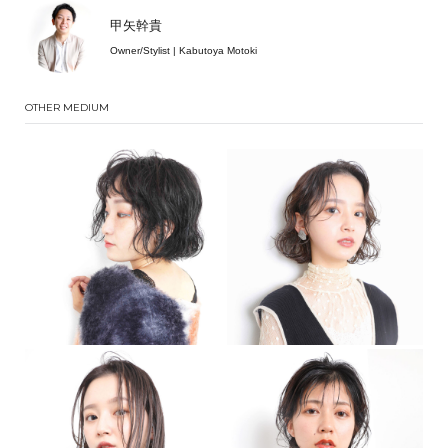
甲矢幹貴
Owner/Stylist | Kabutoya Motoki
OTHER MEDIUM