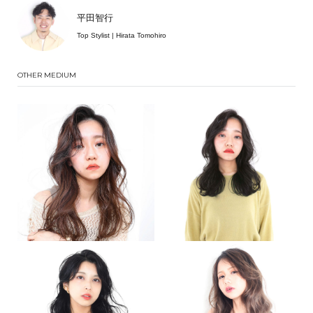
平田智行
Top Stylist | Hirata Tomohiro
OTHER MEDIUM