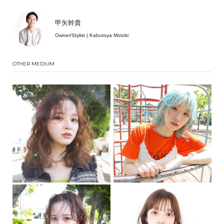
甲矢幹貴
Owner/Stylist | Kabutoya Motoki
OTHER MEDIUM