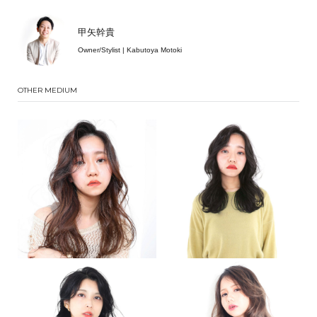
甲矢幹貴
Owner/Stylist | Kabutoya Motoki
OTHER MEDIUM