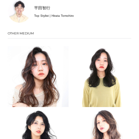
平田智行
Top Stylist | Hirata Tomohiro
OTHER MEDIUM