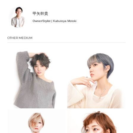
甲矢幹貴
Owner/Stylist | Kabutoya Motoki
OTHER MEDIUM